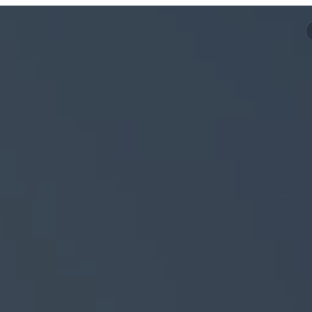
Отели
Ак